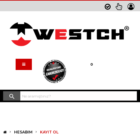
Sepetim
0
HESABIM
KAYIT OL