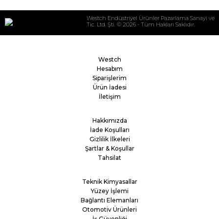
Westch Endüstriyel Ürünler Pazarlama Sanayi ve
Tic. Ltd. Şti. © 2026 - Tüm Hakları Saklıdır.
Westch
Hesabım
Siparişlerim
Ürün İadesi
İletişim
Hakkımızda
İade Koşulları
Gizlilik İlkeleri
Şartlar & Koşullar
Tahsilat
Teknik Kimyasallar
Yüzey İşlemi
Bağlantı Elemanları
Otomotiv Ürünleri
İş Güvenliği