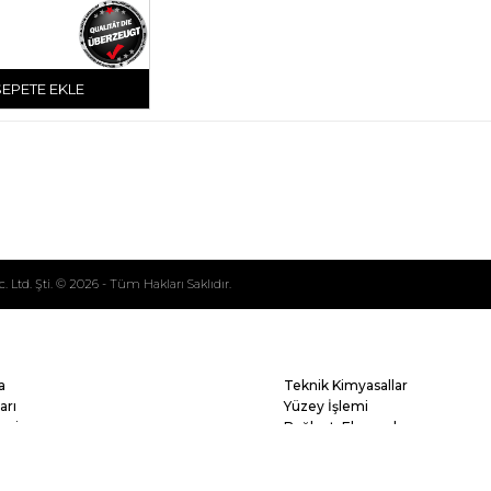
SEPETE EKLE
Ltd. Şti. © 2026 - Tüm Hakları Saklıdır.
a
Teknik Kimyasallar
arı
Yüzey İşlemi
leri
Bağlantı Elemanları
oşullar
Otomotiv Ürünleri
İş Güvenliği
El Aletleri