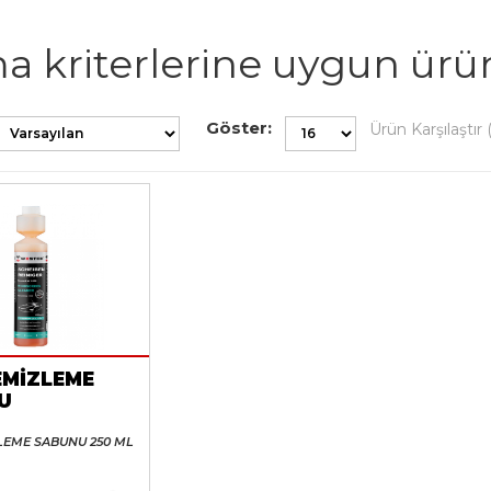
a kriterlerine uygun ürü
Göster:
Ürün Karşılaştır 
EMİZLEME
U
LEME SABUNU 250 ML