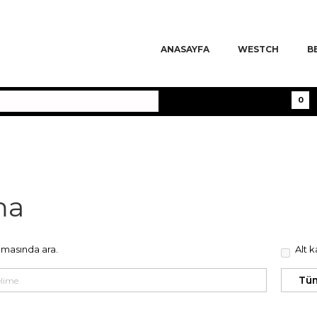
ANASAYFA
WESTCH
B
0
ma
amasında ara.
Alt k