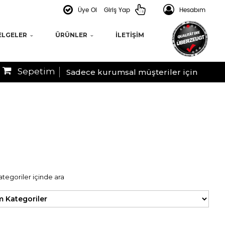
Üye Ol
Giriş Yap
Hesabım
ELGELER
ÜRÜNLER
İLETIŞIM
Sepetim
Sadece kurumsal müşteriler için
ategoriler içinde ara