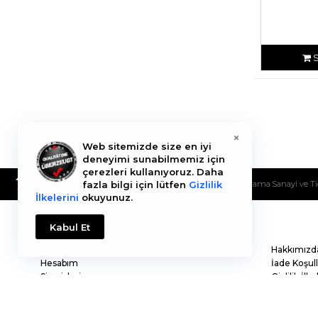
×
Web sitemizde size en iyi
deneyimi sunabilmemiz için
çerezleri kullanıyoruz. Daha
fazla bilgi için lütfen
Gizlilik
Westch Endüstriyel Ürünler Pazarlama Sanayi ve Tic. 
İlkelerini
okuyunuz.
Kabul Et
Westch
Hakkımızd
Hesabım
İade Koşull
Siparişlerim
Gizlilik İlke
Ürün İadesi
Şartlar & K
İletişim
Tahsilat