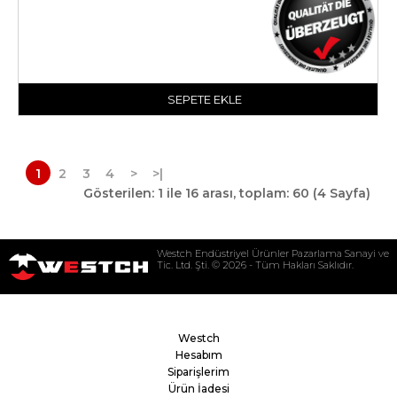
SEPETE EKLE
1
2
3
4
>
>|
Gösterilen: 1 ile 16 arası, toplam: 60 (4 Sayfa)
Westch Endüstriyel Ürünler Pazarlama Sanayi ve
Tic. Ltd. Şti. © 2026 - Tüm Hakları Saklıdır.
Westch
Hesabım
Siparişlerim
Ürün İadesi