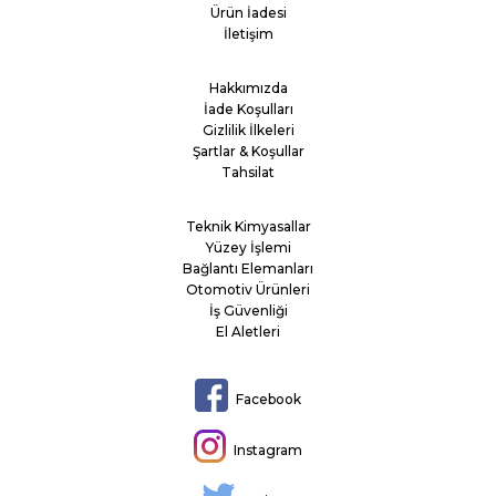
Ürün İadesi
İletişim
Hakkımızda
İade Koşulları
Gizlilik İlkeleri
Şartlar & Koşullar
Tahsilat
Teknik Kimyasallar
Yüzey İşlemi
Bağlantı Elemanları
Otomotiv Ürünleri
İş Güvenliği
El Aletleri
Facebook
Instagram