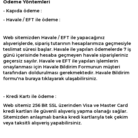
Ödeme Yöntemleri
- Kapıda ödeme :
- Havale / EFT ile ödeme :
Web sitemizden Havale / EFT ile yapacağınız
alışverişlerde, sipariş tutarının hesaplarımıza geçmesiyle
teslimat süresi başlar. Havale ile yapılan ödemelerde 7 iş
günü içerisinde hesaba geçmeyen havale siparişleriniz
geçersiz sayılır. Havale ve EFT ile yapılan işlemlerin
onaylanması için Havale Bildirim Formunun müşteri
tarafından doldurulması gerekmektedir. Havale Bildirim
formu'na buraya tıklayarak ulaşabilirsiniz.
- Kredi Kartı ile ödeme :
Web sitemiz 256 Bit SSL üzerinden Visa ve Master Card
kredi kartları ile güvenli alışveriş yapma olanağı sağlar.
Sitemizden anlaşmalı banka kredi kartlarıyla tek çekim
veya taksitli alışveriş yapabilirsiniz.