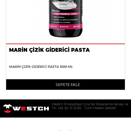
MARİN ÇİZİK GİDERİCİ PASTA
MARİN ÇİZİK GİDERİCİ PASTA 1000 ML
SEPETE EKLE
Westch Endüstriyel Ürünler Pazarlama Sanayi ve
Tic. Ltd. Şti. © 2026 - Tüm Hakları Saklıdır.