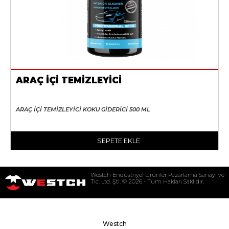
ARAÇ İÇİ TEMİZLEYİCİ
ARAÇ İÇİ TEMİZLEYİCİ KOKU GİDERİCİ 500 ML
SEPETE EKLE
Westch Endüstriyel Ürünler Pazarlama Sanayi ve
Tic. Ltd. Şti. © 2026 - Tüm Hakları Saklıdır.
Westch